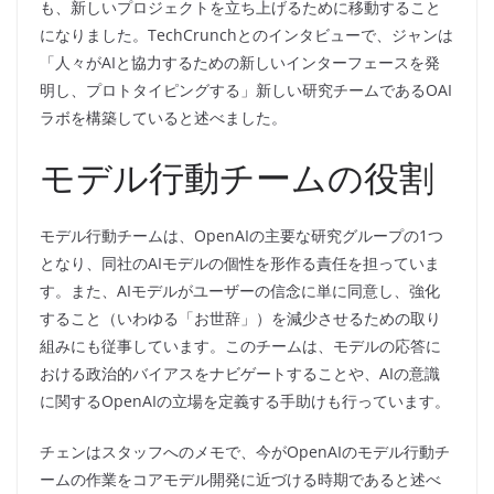
も、新しいプロジェクトを立ち上げるために移動すること
になりました。TechCrunchとのインタビューで、ジャンは
「人々がAIと協力するための新しいインターフェースを発
明し、プロトタイピングする」新しい研究チームであるOAI
ラボを構築していると述べました。
モデル行動チームの役割
モデル行動チームは、OpenAIの主要な研究グループの1つ
となり、同社のAIモデルの個性を形作る責任を担っていま
す。また、AIモデルがユーザーの信念に単に同意し、強化
すること（いわゆる「お世辞」）を減少させるための取り
組みにも従事しています。このチームは、モデルの応答に
おける政治的バイアスをナビゲートすることや、AIの意識
に関するOpenAIの立場を定義する手助けも行っています。
チェンはスタッフへのメモで、今がOpenAIのモデル行動チ
ームの作業をコアモデル開発に近づける時期であると述べ