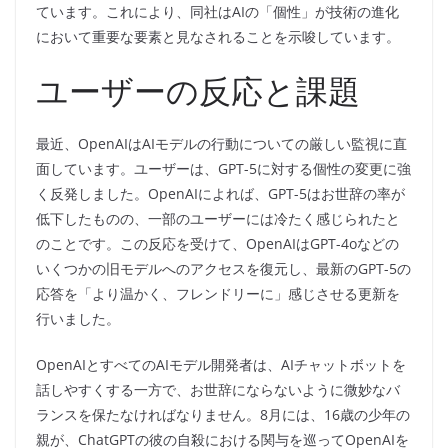
ています。これにより、同社はAIの「個性」が技術の進化
において重要な要素と見なされることを示唆しています。
ユーザーの反応と課題
最近、OpenAIはAIモデルの行動についての厳しい監視に直
面しています。ユーザーは、GPT-5に対する個性の変更に強
く反発しました。OpenAIによれば、GPT-5はお世辞の率が
低下したものの、一部のユーザーには冷たく感じられたと
のことです。この反応を受けて、OpenAIはGPT-4oなどの
いくつかの旧モデルへのアクセスを復元し、最新のGPT-5の
応答を「より温かく、フレンドリーに」感じさせる更新を
行いました。
OpenAIとすべてのAIモデル開発者は、AIチャットボットを
話しやすくする一方で、お世辞にならないように微妙なバ
ランスを保たなければなりません。8月には、16歳の少年の
親が、ChatGPTの彼の自殺における関与を巡ってOpenAIを